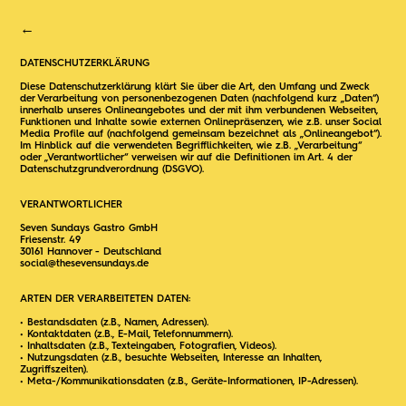
←
DATENSCHUTZERKLÄRUNG
Diese Datenschutzerklärung klärt Sie über die Art, den Umfang und Zweck
der Verarbeitung von personenbezogenen Daten (nachfolgend kurz „Daten“)
innerhalb unseres Onlineangebotes und der mit ihm verbundenen Webseiten,
Funktionen und Inhalte sowie externen Onlinepräsenzen, wie z.B. unser Social
Media Profile auf (nachfolgend gemeinsam bezeichnet als „Onlineangebot“).
Im Hinblick auf die verwendeten Begrifflichkeiten, wie z.B. „Verarbeitung“
oder „Verantwortlicher“ verweisen wir auf die Definitionen im Art. 4 der
Datenschutzgrundverordnung (DSGVO).
VERANTWORTLICHER
Seven Sundays Gastro GmbH
Friesenstr. 49
30161 Hannover - Deutschland
social@thesevensundays.de
ARTEN DER VERARBEITETEN DATEN:
• Bestandsdaten (z.B., Namen, Adressen).
• Kontaktdaten (z.B., E-Mail, Telefonnummern).
• Inhaltsdaten (z.B., Texteingaben, Fotografien, Videos).
• Nutzungsdaten (z.B., besuchte Webseiten, Interesse an Inhalten,
Zugriffszeiten).
• Meta-/Kommunikationsdaten (z.B., Geräte-Informationen, IP-Adressen).