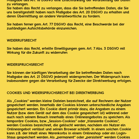
Maßgabe des Art. 18 DSGVO eine Einschränkung der Verarbeitung der Daten
zu verlangen.
Sie haben das Recht zu verlangen, dass die Sie betreffenden Daten, die Sie
uns bereitgestellt haben nach Maßgabe des Art. 20 DSGVO zu erhalten und
deren Übermittlung an andere Verantwortliche zu fordern.
Sie haben ferner gem. Art. 77 DSGVO das Recht, eine Beschwerde bei der
zuständigen Aufsichtsbehörde einzureichen.
WIDERRUFSRECHT
Sie haben das Recht, erteilte Einwilligungen gem. Art. 7 Abs. 3 DSGVO mit
Wirkung für die Zukunft zu widerrufen
WIDERSPRUCHSRECHT
Sie können der künftigen Verarbeitung der Sie betreffenden Daten nach
Maßgabe des Art. 21 DSGVO jederzeit widersprechen. Der Widerspruch kann
insbesondere gegen die Verarbeitung für Zwecke der Direktwerbung erfolgen.
COOKIES UND WIDERSPRUCHSRECHT BEI DIREKTWERBUNG
Als „Cookies“ werden kleine Dateien bezeichnet, die auf Rechnern der Nutzer
gespeichert werden. Innerhalb der Cookies können unterschiedliche Angaben
gespeichert werden. Ein Cookie dient primär dazu, die Angaben zu einem
Nutzer (bzw. dem Gerät auf dem das Cookie gespeichert ist) während oder
auch nach seinem Besuch innerhalb eines Onlineangebotes zu speichern. Als
temporäre Cookies, bzw. „Session-Cookies“ oder „transiente Cookies“,
werden Cookies bezeichnet, die gelöscht werden, nachdem ein Nutzer ein
Onlineangebot verlässt und seinen Browser schließt. In einem solchen Cookie
kann z.B. der Inhalt eines Warenkorbs in einem Onlineshop oder ein Login-
Staus gespeichert werden. Als „permanent“ oder „persistent“ werden Cookies