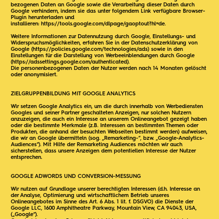
bezogenen Daten an Google sowie die Verarbeitung dieser Daten durch
Google verhindern, indem sie das unter folgendem Link verfügbare Browser-
Plugin herunterladen und
installieren:
https://tools.google.com/dlpage/gaoptout?hl=de
.
Weitere Informationen zur Datennutzung durch Google, Einstellungs- und
Widerspruchsmöglichkeiten, erfahren Sie in der Datenschutzerklärung von
Google (
https://policies.google.com/technologies/ads
) sowie in den
Einstellungen für die Darstellung von Werbeeinblendungen durch Google
(https://adssettings.google.com/authenticated
).
Die personenbezogenen Daten der Nutzer werden nach 14 Monaten gelöscht
oder anonymisiert.
ZIELGRUPPENBILDUNG MIT GOOGLE ANALYTICS
Wir setzen Google Analytics ein, um die durch innerhalb von Werbediensten
Googles und seiner Partner geschalteten Anzeigen, nur solchen Nutzern
anzuzeigen, die auch ein Interesse an unserem Onlineangebot gezeigt haben
oder die bestimmte Merkmale (z.B. Interessen an bestimmten Themen oder
Produkten, die anhand der besuchten Webseiten bestimmt werden) aufweisen,
die wir an Google übermitteln (sog. „Remarketing-“, bzw. „Google-Analytics-
Audiences“). Mit Hilfe der Remarketing Audiences möchten wir auch
sicherstellen, dass unsere Anzeigen dem potentiellen Interesse der Nutzer
entsprechen.
GOOGLE ADWORDS UND CONVERSION-MESSUNG
Wir nutzen auf Grundlage unserer berechtigten Interessen (d.h. Interesse an
der Analyse, Optimierung und wirtschaftlichem Betrieb unseres
Onlineangebotes im Sinne des Art. 6 Abs. 1 lit. f. DSGVO) die Dienste der
Google LLC, 1600 Amphitheatre Parkway, Mountain View, CA 94043, USA,
(„Google“).