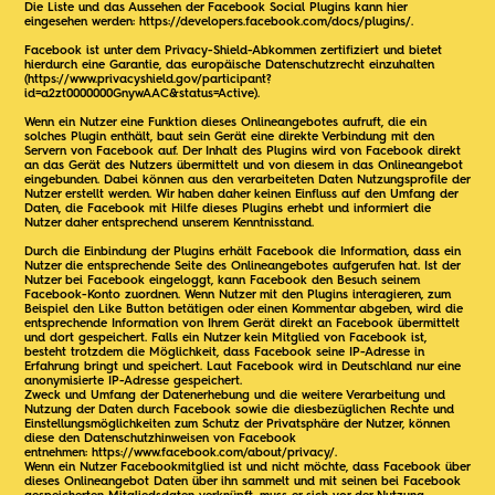
Die Liste und das Aussehen der Facebook Social Plugins kann hier
eingesehen werden:
https://developers.facebook.com/docs/plugins/
.
Facebook ist unter dem Privacy-Shield-Abkommen zertifiziert und bietet
hierdurch eine Garantie, das europäische Datenschutzrecht einzuhalten
(
https://www.privacyshield.gov/participant?
id=a2zt0000000GnywAAC&status=Active
).
Wenn ein Nutzer eine Funktion dieses Onlineangebotes aufruft, die ein
solches Plugin enthält, baut sein Gerät eine direkte Verbindung mit den
Servern von Facebook auf. Der Inhalt des Plugins wird von Facebook direkt
an das Gerät des Nutzers übermittelt und von diesem in das Onlineangebot
eingebunden. Dabei können aus den verarbeiteten Daten Nutzungsprofile der
Nutzer erstellt werden. Wir haben daher keinen Einfluss auf den Umfang der
Daten, die Facebook mit Hilfe dieses Plugins erhebt und informiert die
Nutzer daher entsprechend unserem Kenntnisstand.
Durch die Einbindung der Plugins erhält Facebook die Information, dass ein
Nutzer die entsprechende Seite des Onlineangebotes aufgerufen hat. Ist der
Nutzer bei Facebook eingeloggt, kann Facebook den Besuch seinem
Facebook-Konto zuordnen. Wenn Nutzer mit den Plugins interagieren, zum
Beispiel den Like Button betätigen oder einen Kommentar abgeben, wird die
entsprechende Information von Ihrem Gerät direkt an Facebook übermittelt
und dort gespeichert. Falls ein Nutzer kein Mitglied von Facebook ist,
besteht trotzdem die Möglichkeit, dass Facebook seine IP-Adresse in
Erfahrung bringt und speichert. Laut Facebook wird in Deutschland nur eine
anonymisierte IP-Adresse gespeichert.
Zweck und Umfang der Datenerhebung und die weitere Verarbeitung und
Nutzung der Daten durch Facebook sowie die diesbezüglichen Rechte und
Einstellungsmöglichkeiten zum Schutz der Privatsphäre der Nutzer, können
diese den Datenschutzhinweisen von Facebook
entnehmen:
https://www.facebook.com/about/privacy/
.
Wenn ein Nutzer Facebookmitglied ist und nicht möchte, dass Facebook über
dieses Onlineangebot Daten über ihn sammelt und mit seinen bei Facebook