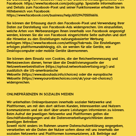
Facebook:
https://www.facebook.com/policy.php
. Spezielle Informationen
und Details zum Facebook-Pixel und seiner Funktionsweise erhalten Sie im
Hilfebereich von Facebook:
https://www.facebook.com/business/help/651294705016616
.
Sie können der Erfassung durch den Facebook-Pixel und Verwendung Ihrer
Daten zur Darstellung von Facebook-Ads widersprechen. Um einzustellen,
welche Arten von Werbeanzeigen Ihnen innerhalb von Facebook angezeigt
werden, können Sie die von Facebook eingerichtete Seite aufrufen und dort
die Hinweise zu den Einstellungen nutzungsbasierter Werbung
befolgen:
https://www.facebook.com/settings?tab=ads
. Die Einstellungen
erfolgen plattformunabhängig, d.h. sie werden für alle Geräte, wie
Desktopcomputer oder mobile Geräte übernommen.
Sie können dem Einsatz von Cookies, die der Reichweitenmessung und
Werbezwecken dienen, ferner über die Deaktivierungsseite der
Netzwerkwerbeinitiative (
https://optout.networkadvertising.org/
) und
zusätzlich die US-amerikanische
Webseite (
https://www.aboutads.info/choices
) oder die europäische
Webseite (
https://www.youronlinechoices.com/uk/your-ad-choices/
)
widersprechen.
ONLINEPRÄSENZEN IN SOZIALEN MEDIEN
Wir unterhalten Onlinepräsenzen innerhalb sozialer Netzwerke und
Plattformen, um mit den dort aktiven Kunden, Interessenten und Nutzern
kommunizieren und sie dort über unsere Leistungen informieren zu können.
Beim Aufruf der jeweiligen Netzwerke und Plattformen gelten die
Geschäftsbedingungen und die Datenverarbeitungsrichtlinien deren
jeweiligen Betreiber.
Soweit nicht anders im Rahmen unserer Datenschutzerklärung angegeben,
verarbeiten wir die Daten der Nutzer sofern diese mit uns innerhalb der
sozialen Netzwerke und Plattformen kommunizieren, z.B. Beiträge auf