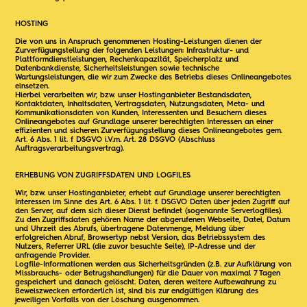
HOSTING
Die von uns in Anspruch genommenen Hosting-Leistungen dienen der
Zurverfügungstellung der folgenden Leistungen: Infrastruktur- und
Plattformdienstleistungen, Rechenkapazität, Speicherplatz und
Datenbankdienste, Sicherheitsleistungen sowie technische
Wartungsleistungen, die wir zum Zwecke des Betriebs dieses Onlineangebotes
einsetzen.
Hierbei verarbeiten wir, bzw. unser Hostinganbieter Bestandsdaten,
Kontaktdaten, Inhaltsdaten, Vertragsdaten, Nutzungsdaten, Meta- und
Kommunikationsdaten von Kunden, Interessenten und Besuchern dieses
Onlineangebotes auf Grundlage unserer berechtigten Interessen an einer
effizienten und sicheren Zurverfügungstellung dieses Onlineangebotes gem.
Art. 6 Abs. 1 lit. f DSGVO i.V.m. Art. 28 DSGVO (Abschluss
Auftragsverarbeitungsvertrag).
ERHEBUNG VON ZUGRIFFSDATEN UND LOGFILES
Wir, bzw. unser Hostinganbieter, erhebt auf Grundlage unserer berechtigten
Interessen im Sinne des Art. 6 Abs. 1 lit. f. DSGVO Daten über jeden Zugriff auf
den Server, auf dem sich dieser Dienst befindet (sogenannte Serverlogfiles).
Zu den Zugriffsdaten gehören Name der abgerufenen Webseite, Datei, Datum
und Uhrzeit des Abrufs, übertragene Datenmenge, Meldung über
erfolgreichen Abruf, Browsertyp nebst Version, das Betriebssystem des
Nutzers, Referrer URL (die zuvor besuchte Seite), IP-Adresse und der
anfragende Provider.
Logfile-Informationen werden aus Sicherheitsgründen (z.B. zur Aufklärung von
Missbrauchs- oder Betrugshandlungen) für die Dauer von maximal 7 Tagen
gespeichert und danach gelöscht. Daten, deren weitere Aufbewahrung zu
Beweiszwecken erforderlich ist, sind bis zur endgültigen Klärung des
jeweiligen Vorfalls von der Löschung ausgenommen.