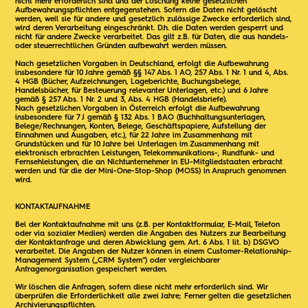
nicht mehr erforderlich sind und der Löschung keine gesetzlichen
Aufbewahrungspflichten entgegenstehen. Sofern die Daten nicht gelöscht
werden, weil sie für andere und gesetzlich zulässige Zwecke erforderlich sind,
wird deren Verarbeitung eingeschränkt. D.h. die Daten werden gesperrt und
nicht für andere Zwecke verarbeitet. Das gilt z.B. für Daten, die aus handels-
oder steuerrechtlichen Gründen aufbewahrt werden müssen.
Nach gesetzlichen Vorgaben in Deutschland, erfolgt die Aufbewahrung
insbesondere für 10 Jahre gemäß §§ 147 Abs. 1 AO, 257 Abs. 1 Nr. 1 und 4, Abs.
4 HGB (Bücher, Aufzeichnungen, Lageberichte, Buchungsbelege,
Handelsbücher, für Besteuerung relevanter Unterlagen, etc.) und 6 Jahre
gemäß § 257 Abs. 1 Nr. 2 und 3, Abs. 4 HGB (Handelsbriefe).
Nach gesetzlichen Vorgaben in Österreich erfolgt die Aufbewahrung
insbesondere für 7 J gemäß § 132 Abs. 1 BAO (Buchhaltungsunterlagen,
Belege/Rechnungen, Konten, Belege, Geschäftspapiere, Aufstellung der
Einnahmen und Ausgaben, etc.), für 22 Jahre im Zusammenhang mit
Grundstücken und für 10 Jahre bei Unterlagen im Zusammenhang mit
elektronisch erbrachten Leistungen, Telekommunikations-, Rundfunk- und
Fernsehleistungen, die an Nichtunternehmer in EU-Mitgliedstaaten erbracht
werden und für die der Mini-One-Stop-Shop (MOSS) in Anspruch genommen
wird.
KONTAKTAUFNAHME
Bei der Kontaktaufnahme mit uns (z.B. per Kontaktformular, E-Mail, Telefon
oder via sozialer Medien) werden die Angaben des Nutzers zur Bearbeitung
der Kontaktanfrage und deren Abwicklung gem. Art. 6 Abs. 1 lit. b) DSGVO
verarbeitet. Die Angaben der Nutzer können in einem Customer-Relationship-
Management System („CRM System“) oder vergleichbarer
Anfragenorganisation gespeichert werden.
Wir löschen die Anfragen, sofern diese nicht mehr erforderlich sind. Wir
überprüfen die Erforderlichkeit alle zwei Jahre; Ferner gelten die gesetzlichen
Archivierungspflichten.