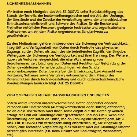
SICHERHEITSMASSNAHMEN
Wir treffen nach Maßgabe des Art. 32 DSGVO unter Berücksichtigung des
Stands der Technik, der Implementierungskosten und der Art, des Umfangs,
der Umstände und der Zwecke der Verarbeitung sowie der unterschiedlichen
Eintrittswahrscheinlichkeit und Schwere des Risikos für die Rechte und
Freiheiten natürlicher Personen, geeignete technische und organisatorische
Maßnahmen, um ein dem Risiko angemessenes Schutzniveau zu
gewährleisten.
Zu den Maßnahmen gehören insbesondere die Sicherung der Vertraulichkeit,
Integrität und Verfügbarkeit von Daten durch Kontrolle des physischen
Zugangs zu den Daten, als auch des sie betreffenden Zugriffs, der Eingabe,
Weitergabe, der Sicherung der Verfügbarkeit und ihrer Trennung. Des Weiteren
haben wir Verfahren eingerichtet, die eine Wahrnehmung von
Betroffenenrechten, Löschung von Daten und Reaktion auf Gefährdung der
Daten gewährleisen. Ferner berücksichtigen wir den Schutz
personenbezogener Daten bereits bei der Entwicklung, bzw. Auswahl von
Hardware, Software sowie Verfahren, entsprechend dem Prinzip des
Datenschutzes durch Technikgestaltung und durch datenschutzfreundliche
Voreinstellungen berücksichtigt (Art. 25 DSGVO).
ZUSAMMENARBEIT MIT AUFTRAGSVERARBEITERN UND DRITTEN
Sofern wir im Rahmen unserer Verarbeitung Daten gegenüber anderen
Personen und Unternehmen (Auftragsverarbeitern oder Dritten) offenbaren,
sie an diese übermitteln oder ihnen sonst Zugriff auf die Daten gewähren,
erfolgt dies nur auf Grundlage einer gesetzlichen Erlaubnis (z.B. wenn eine
Übermittlung der Daten an Dritte, wie an Zahlungsdienstleister, gem. Art. 6
Abs. 1 lit. b DSGVO zur Vertragserfüllung erforderlich ist), Sie eingewilligt
haben, eine rechtliche Verpflichtung dies vorsieht oder auf Grundlage unserer
berechtigten Interessen (z.B. beim Einsatz von Beauftragten, Webhostern,
etc.).