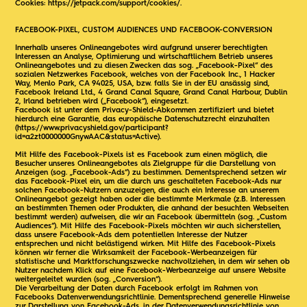
Cookies:
https://jetpack.com/support/cookies/
.
FACEBOOK-PIXEL, CUSTOM AUDIENCES UND FACEBOOK-CONVERSION
Innerhalb unseres Onlineangebotes wird aufgrund unserer berechtigten
Interessen an Analyse, Optimierung und wirtschaftlichem Betrieb unseres
Onlineangebotes und zu diesen Zwecken das sog. „Facebook-Pixel“ des
sozialen Netzwerkes Facebook, welches von der Facebook Inc., 1 Hacker
Way, Menlo Park, CA 94025, USA, bzw. falls Sie in der EU ansässig sind,
Facebook Ireland Ltd., 4 Grand Canal Square, Grand Canal Harbour, Dublin
2, Irland betrieben wird („Facebook“), eingesetzt.
Facebook ist unter dem Privacy-Shield-Abkommen zertifiziert und bietet
hierdurch eine Garantie, das europäische Datenschutzrecht einzuhalten
(
https://www.privacyshield.gov/participant?
id=a2zt0000000GnywAAC&status=Active
).
Mit Hilfe des Facebook-Pixels ist es Facebook zum einen möglich, die
Besucher unseres Onlineangebotes als Zielgruppe für die Darstellung von
Anzeigen (sog. „Facebook-Ads“) zu bestimmen. Dementsprechend setzen wir
das Facebook-Pixel ein, um die durch uns geschalteten Facebook-Ads nur
solchen Facebook-Nutzern anzuzeigen, die auch ein Interesse an unserem
Onlineangebot gezeigt haben oder die bestimmte Merkmale (z.B. Interessen
an bestimmten Themen oder Produkten, die anhand der besuchten Webseiten
bestimmt werden) aufweisen, die wir an Facebook übermitteln (sog. „Custom
Audiences“). Mit Hilfe des Facebook-Pixels möchten wir auch sicherstellen,
dass unsere Facebook-Ads dem potentiellen Interesse der Nutzer
entsprechen und nicht belästigend wirken. Mit Hilfe des Facebook-Pixels
können wir ferner die Wirksamkeit der Facebook-Werbeanzeigen für
statistische und Marktforschungszwecke nachvollziehen, in dem wir sehen ob
Nutzer nachdem Klick auf eine Facebook-Werbeanzeige auf unsere Website
weitergeleitet wurden (sog. „Conversion“).
Die Verarbeitung der Daten durch Facebook erfolgt im Rahmen von
Facebooks Datenverwendungsrichtlinie. Dementsprechend generelle Hinweise
zur Darstellung von Facebook-Ads, in der Datenverwendungsrichtlinie von