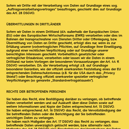
Sofern wir Dritte mit der Verarbeitung von Daten auf Grundlage eines sog.
„Auftragsverarbeitungsvertrages“ beauftragen, geschieht dies auf Grundlage
des Art. 28 DSGVO.
ÜBERMITTLUNGEN IN DRITTLÄNDER
Sofern wir Daten in einem Drittland (d.h. außerhalb der Europäischen Union
(EU) oder des Europäischen Wirtschaftsraums (EWR)) verarbeiten oder dies im
Rahmen der Inanspruchnahme von Diensten Dritter oder Offenlegung, bzw.
Übermittlung von Daten an Dritte geschieht, erfolgt dies nur, wenn es zur
Erfüllung unserer (vor)vertraglichen Pflichten, auf Grundlage Ihrer Einwilligung,
aufgrund einer rechtlichen Verpflichtung oder auf Grundlage unserer
berechtigten Interessen geschieht. Vorbehaltlich gesetzlicher oder
vertraglicher Erlaubnisse, verarbeiten oder lassen wir die Daten in einem
Drittland nur beim Vorliegen der besonderen Voraussetzungen der Art. 44 ff.
DSGVO verarbeiten. D.h. die Verarbeitung erfolgt z.B. auf Grundlage
besonderer Garantien, wie der offiziell anerkannten Feststellung eines der EU
entsprechenden Datenschutzniveaus (z.B. für die USA durch das „Privacy
Shield“) oder Beachtung offiziell anerkannter spezieller vertraglicher
Verpflichtungen (so genannte „Standardvertragsklauseln“).
RECHTE DER BETROFFENEN PERSONEN
Sie haben das Recht, eine Bestätigung darüber zu verlangen, ob betreffende
Daten verarbeitet werden und auf Auskunft über diese Daten sowie auf
weitere Informationen und Kopie der Daten entsprechend Art. 15 DSGVO.
Sie haben entsprechend. Art. 16 DSGVO das Recht, die Vervollständigung der
Sie betreffenden Daten oder die Berichtigung der Sie betreffenden
unrichtigen Daten zu verlangen.
Sie haben nach Maßgabe des Art. 17 DSGVO das Recht zu verlangen, dass
betreffende Daten unverzüglich gelöscht werden, bzw. alternativ nach