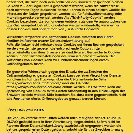
bezeichnet, die auch nach dem Schließen des Browsers gespeichert bleiben.
So kann z.B. der Login-Status gespeichert werden, wenn die Nutzer diese
nach mehreren Tagen aufsuchen. Ebenso können in einem solchen Cookie die
Interessen der Nutzer gespeichert werden, die für Reichweitenmessung oder
Marketingzwecke verwendet werden. Als „Third-Party-Cookie“ werden
Cookies bezeichnet, die von anderen Anbietern als dem Verantwortlichen, der
das Onlineangebot betreibt, angeboten werden (andernfalls, wenn es nur
dessen Cookies sind spricht man von „First-Party Cookies“).
Wir können temporäre und permanente Cookies einsetzen und klären
hierüber im Rahmen unserer Datenschutzerklärung auf.
Falls die Nutzer nicht möchten, dass Cookies auf ihrem Rechner gespeichert
werden, werden sie gebeten die entsprechende Option in den
Systemeinstellungen ihres Browsers zu deaktivieren. Gespeicherte Cookies
können in den Systemeinstellungen des Browsers gelöscht werden. Der
Ausschluss von Cookies kann zu Funktionseinschränkungen dieses
Onlineangebotes führen.
Ein genereller Widerspruch gegen den Einsatz der zu Zwecken des
Onlinemarketing eingesetzten Cookies kann bei einer Vielzahl der Dienste,
vor allem im Fall des Trackings, über die US-amerikanische Seite
https://www.aboutads.info/choices/
oder die EU-Seite
https://www.youronlinechoices.com/
erklärt werden. Des Weiteren kann die
Speicherung von Cookies mittels deren Abschaltung in den Einstellungen des
Browsers erreicht werden. Bitte beachten Sie, dass dann gegebenenfalls nicht
alle Funktionen dieses Onlineangebotes genutzt werden können.
LÖSCHUNG VON DATEN
Die von uns verarbeiteten Daten werden nach Maßgabe der Art. 17 und 18
DSGVO gelöscht oder in ihrer Verarbeitung eingeschränkt. Sofern nicht im
Rahmen dieser Datenschutzerklärung ausdrücklich angegeben, werden die
bei uns gespeicherten Daten gelöscht, sobald sie für ihre Zweckbestimmung