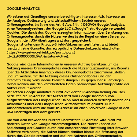
GOOGLE ANALYTICS
Wir setzen auf Grundlage unserer berechtigten Interessen (d.h. Interesse an
der Analyse, Optimierung und wirtschaftlichem Betrieb unseres
Onlineangebotes im Sinne des Art. 6 Abs. 1 lit. f. DSGVO) Google Analytics,
einen Webanalysedienst der Google LLC („Google“) ein. Google verwendet
Cookies. Die durch das Cookie erzeugten Informationen über Benutzung des
Onlineangebotes durch die Nutzer werden in der Regel an einen Server von
Google in den USA übertragen und dort gespeichert.
Google ist unter dem Privacy-Shield-Abkommen zertifiziert und bietet
hierdurch eine Garantie, das europäische Datenschutzrecht einzuhalten
(
https://www.privacyshield.gov/participant?
id=a2zt000000001L5AAI&status=Active
).
Google wird diese Informationen in unserem Auftrag benutzen, um die
Nutzung unseres Onlineangebotes durch die Nutzer auszuwerten, um Reports
über die Aktivitäten innerhalb dieses Onlineangebotes zusammenzustellen
und um weitere, mit der Nutzung dieses Onlineangebotes und der
Internetnutzung verbundene Dienstleistungen, uns gegenüber zu erbringen.
Dabei können aus den verarbeiteten Daten pseudonyme Nutzungsprofile der
Nutzer erstellt werden.
Wir setzen Google Analytics nur mit aktivierter IP-Anonymisierung ein. Das
bedeutet, die IP-Adresse der Nutzer wird von Google innerhalb von
Mitgliedstaaten der Europäischen Union oder in anderen Vertragsstaaten des
Abkommens über den Europäischen Wirtschaftsraum gekürzt. Nur in
Ausnahmefällen wird die volle IP-Adresse an einen Server von Google in den
USA übertragen und dort gekürzt.
Die von dem Browser des Nutzers übermittelte IP-Adresse wird nicht mit
anderen Daten von Google zusammengeführt. Die Nutzer können die
Speicherung der Cookies durch eine entsprechende Einstellung ihrer Browser-
Software verhindern; die Nutzer können darüber hinaus die Erfassung der
durch das Cookie erzeugten und auf ihre Nutzung des Onlineangebotes