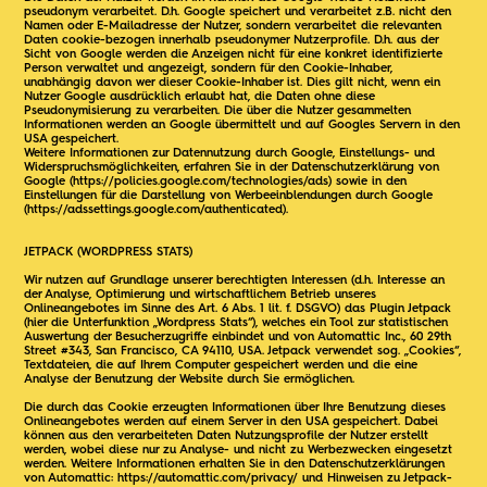
pseudonym verarbeitet. D.h. Google speichert und verarbeitet z.B. nicht den
Namen oder E-Mailadresse der Nutzer, sondern verarbeitet die relevanten
Daten cookie-bezogen innerhalb pseudonymer Nutzerprofile. D.h. aus der
Sicht von Google werden die Anzeigen nicht für eine konkret identifizierte
Person verwaltet und angezeigt, sondern für den Cookie-Inhaber,
unabhängig davon wer dieser Cookie-Inhaber ist. Dies gilt nicht, wenn ein
Nutzer Google ausdrücklich erlaubt hat, die Daten ohne diese
Pseudonymisierung zu verarbeiten. Die über die Nutzer gesammelten
Informationen werden an Google übermittelt und auf Googles Servern in den
USA gespeichert.
Weitere Informationen zur Datennutzung durch Google, Einstellungs- und
Widerspruchsmöglichkeiten, erfahren Sie in der Datenschutzerklärung von
Google (
https://policies.google.com/technologies/ads
) sowie in den
Einstellungen für die Darstellung von Werbeeinblendungen durch Google
(https://adssettings.google.com/authenticated
).
JETPACK (WORDPRESS STATS)
Wir nutzen auf Grundlage unserer berechtigten Interessen (d.h. Interesse an
der Analyse, Optimierung und wirtschaftlichem Betrieb unseres
Onlineangebotes im Sinne des Art. 6 Abs. 1 lit. f. DSGVO) das Plugin Jetpack
(hier die Unterfunktion „Wordpress Stats“), welches ein Tool zur statistischen
Auswertung der Besucherzugriffe einbindet und von Automattic Inc., 60 29th
Street #343, San Francisco, CA 94110, USA. Jetpack verwendet sog. „Cookies“,
Textdateien, die auf Ihrem Computer gespeichert werden und die eine
Analyse der Benutzung der Website durch Sie ermöglichen.
Die durch das Cookie erzeugten Informationen über Ihre Benutzung dieses
Onlineangebotes werden auf einem Server in den USA gespeichert. Dabei
können aus den verarbeiteten Daten Nutzungsprofile der Nutzer erstellt
werden, wobei diese nur zu Analyse- und nicht zu Werbezwecken eingesetzt
werden. Weitere Informationen erhalten Sie in den Datenschutzerklärungen
von Automattic:
https://automattic.com/privacy/
und Hinweisen zu Jetpack-