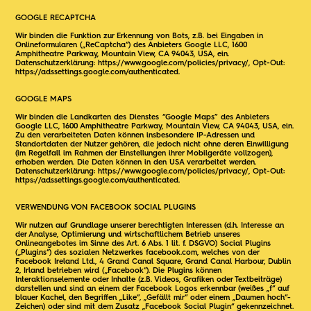
GOOGLE RECAPTCHA
Wir binden die Funktion zur Erkennung von Bots, z.B. bei Eingaben in
Onlineformularen („ReCaptcha“) des Anbieters Google LLC, 1600
Amphitheatre Parkway, Mountain View, CA 94043, USA, ein.
Datenschutzerklärung:
https://www.google.com/policies/privacy/
, Opt-Out:
https://adssettings.google.com/authenticated
.
GOOGLE MAPS
Wir binden die Landkarten des Dienstes “Google Maps” des Anbieters
Google LLC, 1600 Amphitheatre Parkway, Mountain View, CA 94043, USA, ein.
Zu den verarbeiteten Daten können insbesondere IP-Adressen und
Standortdaten der Nutzer gehören, die jedoch nicht ohne deren Einwilligung
(im Regelfall im Rahmen der Einstellungen ihrer Mobilgeräte vollzogen),
erhoben werden. Die Daten können in den USA verarbeitet werden.
Datenschutzerklärung:
https://www.google.com/policies/privacy/
, Opt-Out:
https://adssettings.google.com/authenticated
.
VERWENDUNG VON FACEBOOK SOCIAL PLUGINS
Wir nutzen auf Grundlage unserer berechtigten Interessen (d.h. Interesse an
der Analyse, Optimierung und wirtschaftlichem Betrieb unseres
Onlineangebotes im Sinne des Art. 6 Abs. 1 lit. f. DSGVO) Social Plugins
(„Plugins“) des sozialen Netzwerkes facebook.com, welches von der
Facebook Ireland Ltd., 4 Grand Canal Square, Grand Canal Harbour, Dublin
2, Irland betrieben wird („Facebook“). Die Plugins können
Interaktionselemente oder Inhalte (z.B. Videos, Grafiken oder Textbeiträge)
darstellen und sind an einem der Facebook Logos erkennbar (weißes „f“ auf
blauer Kachel, den Begriffen „Like“, „Gefällt mir“ oder einem „Daumen hoch“-
Zeichen) oder sind mit dem Zusatz „Facebook Social Plugin“ gekennzeichnet.