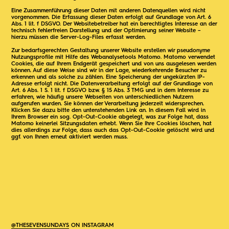
Eine Zusammenführung dieser Daten mit anderen Datenquellen wird nicht
vorgenommen. Die Erfassung dieser Daten erfolgt auf Grundlage von Art. 6
Abs. 1 lit. f DSGVO. Der Websitebetreiber hat ein berechtigtes Interesse an der
technisch fehlerfreien Darstellung und der Optimierung seiner Website –
hierzu müssen die Server-Log-Files erfasst werden.
Zur bedarfsgerechten Gestaltung unserer Website erstellen wir pseudonyme
Nutzungsprofile mit Hilfe des Webanalysetools Matomo. Matomo verwendet
Cookies, die auf Ihrem Endgerät gespeichert und von uns ausgelesen werden
können. Auf diese Weise sind wir in der Lage, wiederkehrende Besucher zu
erkennen und als solche zu zählen. Eine Speicherung der ungekürzten IP-
Adresse erfolgt nicht. Die Datenverarbeitung erfolgt auf der Grundlage von
Art. 6 Abs. 1 S. 1 lit. f DSGVO bzw. § 15 Abs. 3 TMG und in dem Interesse zu
erfahren, wie häufig unsere Webseiten von unterschiedlichen Nutzern
aufgerufen wurden. Sie können der Verarbeitung jederzeit widersprechen.
Klicken Sie dazu bitte den untenstehenden Link an. In diesem Fall wird in
Ihrem Browser ein sog. Opt-Out-Cookie abgelegt, was zur Folge hat, dass
Matomo keinerlei Sitzungsdaten erhebt. Wenn Sie Ihre Cookies löschen, hat
dies allerdings zur Folge, dass auch das Opt-Out-Cookie gelöscht wird und
ggf. von Ihnen erneut aktiviert werden muss.
@THESEVENSUNDAYS
ON INSTAGRAM