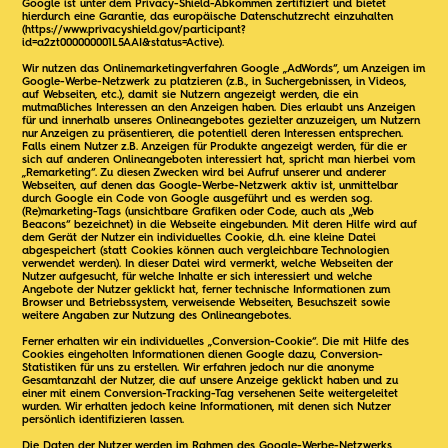
Google ist unter dem Privacy-Shield-Abkommen zertifiziert und bietet
hierdurch eine Garantie, das europäische Datenschutzrecht einzuhalten
(https://www.privacyshield.gov/participant?
id=a2zt000000001L5AAI&status=Active).
Wir nutzen das Onlinemarketingverfahren Google „AdWords“, um Anzeigen im
Google-Werbe-Netzwerk zu platzieren (z.B., in Suchergebnissen, in Videos,
auf Webseiten, etc.), damit sie Nutzern angezeigt werden, die ein
mutmaßliches Interessen an den Anzeigen haben. Dies erlaubt uns Anzeigen
für und innerhalb unseres Onlineangebotes gezielter anzuzeigen, um Nutzern
nur Anzeigen zu präsentieren, die potentiell deren Interessen entsprechen.
Falls einem Nutzer z.B. Anzeigen für Produkte angezeigt werden, für die er
sich auf anderen Onlineangeboten interessiert hat, spricht man hierbei vom
„Remarketing“. Zu diesen Zwecken wird bei Aufruf unserer und anderer
Webseiten, auf denen das Google-Werbe-Netzwerk aktiv ist, unmittelbar
durch Google ein Code von Google ausgeführt und es werden sog.
(Re)marketing-Tags (unsichtbare Grafiken oder Code, auch als „Web
Beacons“ bezeichnet) in die Webseite eingebunden. Mit deren Hilfe wird auf
dem Gerät der Nutzer ein individuelles Cookie, d.h. eine kleine Datei
abgespeichert (statt Cookies können auch vergleichbare Technologien
verwendet werden). In dieser Datei wird vermerkt, welche Webseiten der
Nutzer aufgesucht, für welche Inhalte er sich interessiert und welche
Angebote der Nutzer geklickt hat, ferner technische Informationen zum
Browser und Betriebssystem, verweisende Webseiten, Besuchszeit sowie
weitere Angaben zur Nutzung des Onlineangebotes.
Ferner erhalten wir ein individuelles „Conversion-Cookie“. Die mit Hilfe des
Cookies eingeholten Informationen dienen Google dazu, Conversion-
Statistiken für uns zu erstellen. Wir erfahren jedoch nur die anonyme
Gesamtanzahl der Nutzer, die auf unsere Anzeige geklickt haben und zu
einer mit einem Conversion-Tracking-Tag versehenen Seite weitergeleitet
wurden. Wir erhalten jedoch keine Informationen, mit denen sich Nutzer
persönlich identifizieren lassen.
Die Daten der Nutzer werden im Rahmen des Google-Werbe-Netzwerks