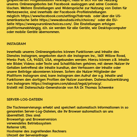
gespeicherten Mitgliedsdaten verknüpft, muss er sich vor der Nutzung
unseres Onlineangebotes bei Facebook ausloggen und seine Cookies
löschen. Weitere Einstellungen und Widersprüche zur Nutzung von Daten für
Werbezwecke, sind innerhalb der Facebook-Profileinstellungen
möglich:
https://www.facebook.com/settings?tab=ads
oder über die US-
amerikanische Seite
https://www.aboutads.info/choices/
oder die EU-
Seite
https://www.youronlinechoices.com/
. Die Einstellungen erfolgen
plattformunabhängig, d.h. sie werden für alle Geräte, wie Desktopcomputer
oder mobile Geräte übernommen.
INSTAGRAM
Innerhalb unseres Onlineangebotes können Funktionen und Inhalte des
Dienstes Instagram, angeboten durch die Instagram Inc., 1601 Willow Road,
Menlo Park, CA, 94025, USA, eingebunden werden. Hierzu können z.B. Inhalte
wie Bilder, Videos oder Texte und Schaltflächen gehören, mit denen Nutzer ihr
Gefallen betreffend die Inhalte kundtun, den Verfassern der Inhalte oder
unsere Beiträge abonnieren können. Sofern die Nutzer Mitglieder der
Plattform Instagram sind, kann Instagram den Aufruf der o.g. Inhalte und
Funktionen den dortigen Profilen der Nutzer zuordnen. Datenschutzerklärung
von Instagram:
https://instagram.com/about/legal/privacy/
.
Erstellt mit Datenschutz-Generator.de von RA Dr. Thomas Schwenke
SERVER-LOG-DATEIEN
Die Tischreservierungs erhebt und speichert automatisch Informationen in so
genannten Server-Log-Dateien, die Ihr Browser automatisch an uns
übermittelt. Dies sind:
Browsertyp und Browserversion
verwendetes Betriebssystem
Referrer URL
Hostname des zugreifenden Rechners
Uhrzeit der Serveranfrage