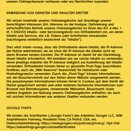
unseren Onlinepräsenzen verfassen oder uns Nachrichten zusenden.
EINBINDUNG VON DIENSTEN UND INHALTEN DRITTER
Wir setzen innerhalb unseres Onlineangebotes auf Grundlage unserer
berechtigten Interessen (d.h. Interesse an der Analyse, Optimierung und
wirtschaftlichem Betrieb unseres Onlineangebotes im Sinne des Art. 6 Abs. 1
lit. f. DSGVO) Inhalts- oder Serviceangebote von Drittanbietern ein, um deren
Inhalte und Services, wie z.B. Videos oder Schriftarten einzubinden
(nachfolgend einheitlich bezeichnet als “Inhalte”).
Dies setzt immer voraus, dass die Drittanbieter dieser Inhalte, die IP-Adresse
der Nutzer wahrnehmen, da sie ohne die IP-Adresse die Inhalte nicht an
deren Browser senden könnten. Die IP-Adresse ist damit für die Darstellung
dieser Inhalte erforderlich. Wir bemühen uns nur solche Inhalte zu verwenden,
deren jeweilige Anbieter die IP-Adresse lediglich zur Auslieferung der Inhalte
verwenden. Drittanbieter können ferner so genannte Pixel-Tags (unsichtbare
Grafiken, auch als „Web Beacons“ bezeichnet) für statistische oder
Marketingzwecke verwenden. Durch die „Pixel-Tags“ können Informationen,
wie der Besucherverkehr auf den Seiten dieser Website ausgewertet werden.
Die pseudonymen Informationen können ferner in Cookies auf dem Gerät der
Nutzer gespeichert werden und unter anderem technische Informationen zum
Browser und Betriebssystem, verweisende Webseiten, Besuchszeit sowie
weitere Angaben zur Nutzung unseres Onlineangebotes enthalten, als auch
mit solchen Informationen aus anderen Quellen verbunden werden.
GOOGLE FONTS
Wir binden die Schriftarten („Google Fonts“) des Anbieters Google LLC, 1600
Amphitheatre Parkway, Mountain View, CA 94043, USA, ein.
Datenschutzerklärung:
https://www.google.com/policies/privacy/
, Opt-Out:
https://adssettings.google.com/authenticated
.